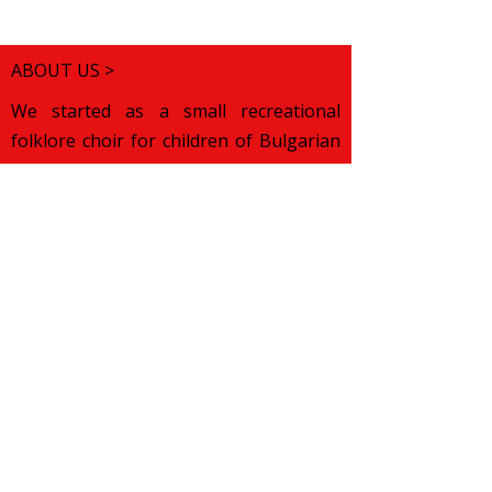
ABOUT US >
We started as a small recreational
folklore choir for children of Bulgarian
origin. We wanted to help them
discover their roots and preserve their
cultural pride while growing up in a
foreign land. Over the years, our
mission has changed. We want to
celebrate various traditions from all
over the world and popularise them
across our diverse London community.
More about what we aim to achieve you
can
read here
.
Subscribe to Our Newsletter